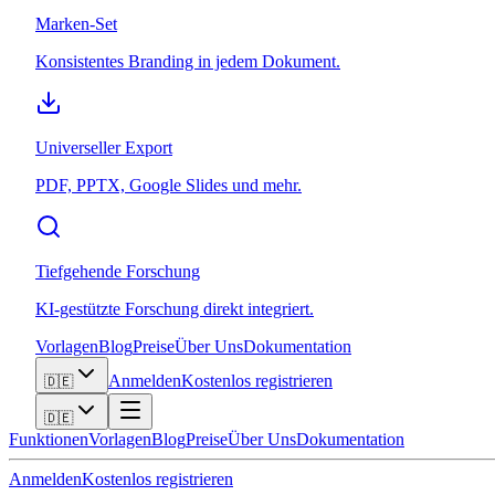
Marken-Set
Konsistentes Branding in jedem Dokument.
Universeller Export
PDF, PPTX, Google Slides und mehr.
Tiefgehende Forschung
KI-gestützte Forschung direkt integriert.
Vorlagen
Blog
Preise
Über Uns
Dokumentation
Anmelden
Kostenlos registrieren
🇩🇪
🇩🇪
Funktionen
Vorlagen
Blog
Preise
Über Uns
Dokumentation
Anmelden
Kostenlos registrieren