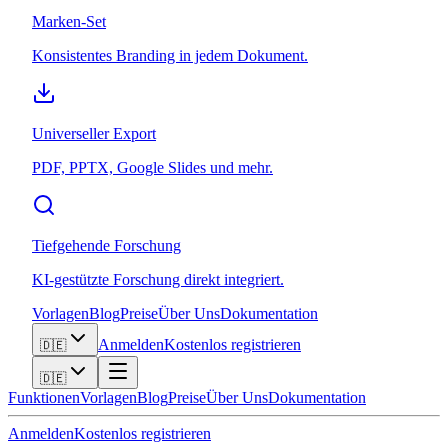
Marken-Set
Konsistentes Branding in jedem Dokument.
Universeller Export
PDF, PPTX, Google Slides und mehr.
Tiefgehende Forschung
KI-gestützte Forschung direkt integriert.
Vorlagen
Blog
Preise
Über Uns
Dokumentation
Anmelden
Kostenlos registrieren
🇩🇪
🇩🇪
Funktionen
Vorlagen
Blog
Preise
Über Uns
Dokumentation
Anmelden
Kostenlos registrieren