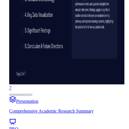
7
Presentation
Comprehensive Academic Research Summary
PRO