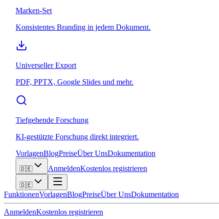
Marken-Set
Konsistentes Branding in jedem Dokument.
Universeller Export
PDF, PPTX, Google Slides und mehr.
Tiefgehende Forschung
KI-gestützte Forschung direkt integriert.
Vorlagen
Blog
Preise
Über Uns
Dokumentation
Anmelden
Kostenlos registrieren
🇩🇪
🇩🇪
Funktionen
Vorlagen
Blog
Preise
Über Uns
Dokumentation
Anmelden
Kostenlos registrieren