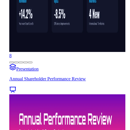
8
Presentation
Annual Shareholder Performance Review