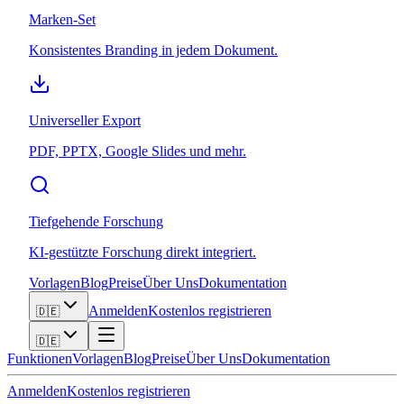
Marken-Set
Konsistentes Branding in jedem Dokument.
Universeller Export
PDF, PPTX, Google Slides und mehr.
Tiefgehende Forschung
KI-gestützte Forschung direkt integriert.
Vorlagen
Blog
Preise
Über Uns
Dokumentation
Anmelden
Kostenlos registrieren
🇩🇪
🇩🇪
Funktionen
Vorlagen
Blog
Preise
Über Uns
Dokumentation
Anmelden
Kostenlos registrieren