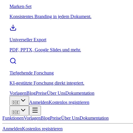
Marken-Set
Konsistentes Branding in jedem Dokument.
Universeller Export
PDF, PPTX, Google Slides und mehr.
Tiefgehende Forschung
KI-gestützte Forschung direkt integriert.
Vorlagen
Blog
Preise
Über Uns
Dokumentation
Anmelden
Kostenlos registrieren
🇩🇪
🇩🇪
Funktionen
Vorlagen
Blog
Preise
Über Uns
Dokumentation
Anmelden
Kostenlos registrieren